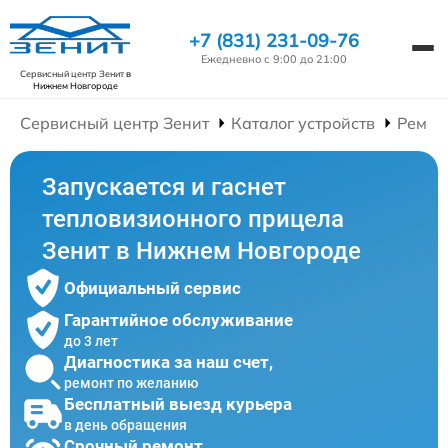
+7 (831) 231-09-76
Ежедневно с 9:00 до 21:00
Сервисный центр Зенит
в
Нижнем Новгороде
Сервисный центр Зенит
Каталог устройств
Ремон
Запускается и гаснет
тепловизионного прицела
Зенит в Нижнем Новгороде
Официальный сервис
Гарантийное обслуживание
до 3 лет
Диагностика за наш счет,
ремонт по желанию
Бесплатный выезд курьера
в день обращения
Срочный ремонт