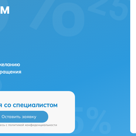
ем
 желанию
бращения
я со специалистом
Оставить заявку
есь c
политикой конфиденциальности