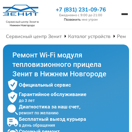
+7 (831) 231-09-76
Ежедневно с 9:00 до 21:00
Позвонить
мне утром
Сервисный центр Зенит
в
Нижнем Новгороде
Сервисный центр Зенит
Каталог устройств
Ремон
Ремонт Wi-Fi модуля
тепловизионного прицела
Зенит в Нижнем Новгороде
Официальный сервис
Гарантийное обслуживание
до 3 лет
Диагностика за наш счет,
ремонт по желанию
Бесплатный выезд курьера
в день обращения
Срочный ремонт