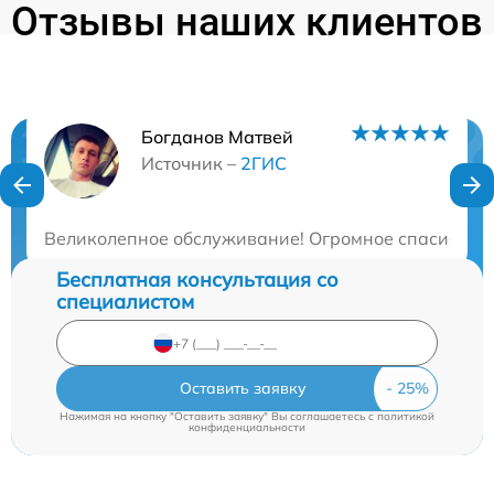
Отзывы наших клиентов
Богданов Матвей
Нужна консультация?
Источник –
2ГИС
Закажите бесплатную консультацию
Великолепное обслуживание! Огромное спасибо за 
Бесплатная консультация со
специалистом
Оставить заявку
Нажимая на кнопку "Оставить заявку" Вы соглашаетесь c
политикой
конфиденциальности