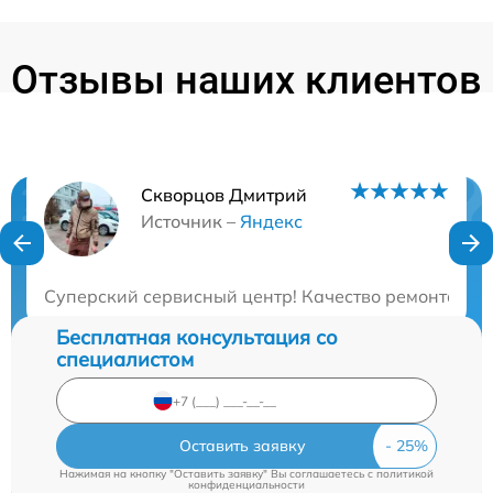
Отзывы наших клиентов
Скворцов Дмитрий
Нужна консультация?
Источник –
Яндекс
Закажите бесплатную консультацию
Суперский сервисный центр! Качество ремонта и п
Бесплатная консультация со
специалистом
Оставить заявку
Нажимая на кнопку "Оставить заявку" Вы соглашаетесь c
политикой
конфиденциальности