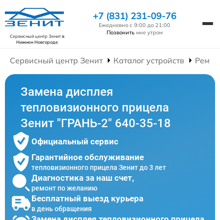
+7 (831) 231-09-76
Ежедневно с 9:00 до 21:00
Позвонить
мне утром
Сервисный центр Зенит
в
Нижнем Новгороде
Сервисный центр Зенит
Каталог устройств
Ремон
Замена дисплея
тепловизионного прицела
Зенит "ГРАНЬ-2" 640-35-18
Официальный сервис
Гарантийное обслуживание
тепловизионного прицела Зенит до 3 лет
Диагностика за наш счет,
ремонт по желанию
Бесплатный выезд курьера
в день обращения
Замена дисплея тепловизионного прицела