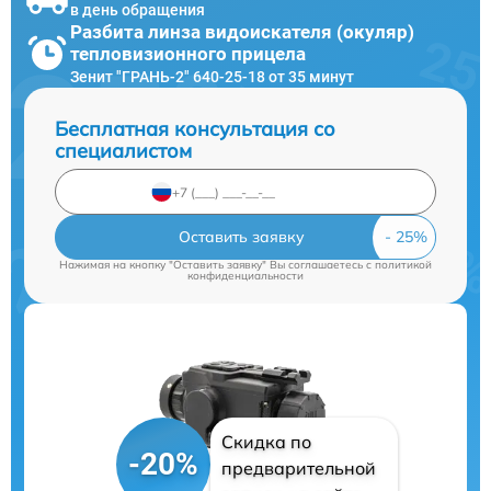
в день обращения
Разбита линза видоискателя (окуляр)
тепловизионного прицела
Зенит "ГРАНЬ-2" 640-25-18 от 35 минут
Бесплатная консультация со
специалистом
Оставить заявку
Нажимая на кнопку "Оставить заявку" Вы соглашаетесь c
политикой
конфиденциальности
Скидка по
-20%
предварительной