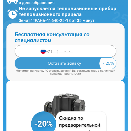
в день обращения
Не запускается тепловизионный прибор
тепловизионного прицела
Зенит "ГРАНЬ-1" 640-25-18 от 35 минут
Бесплатная консультация со
специалистом
Оставить заявку
Нажимая на кнопку "Оставить заявку" Вы соглашаетесь c
политикой
конфиденциальности
Скидка по
-20%
предварительной