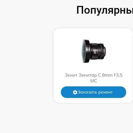
Обновление ПО
Популярны
Юстировка
Чистка от пыли
Восстановление после попадания влаги
Ремонт диафрагмы
Зенит Зенитар C 8mm F3.5
МС
Восстановление узла фокусировки
Заказать ремонт
Восстановление переходных шлейфов
Замена направляющих