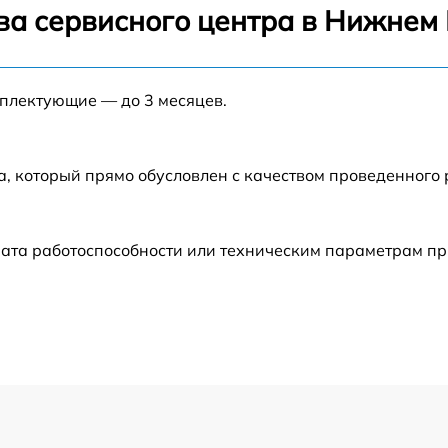
от 60 мин
ва сервисного центра в Нижнем
от 60 мин
мплектующие — до 3 месяцев.
от 60 мин
от 60 мин
а, который прямо обусловлен с качеством проведенного
от 60 мин
рата работоспособности или техническим параметрам п
от 60 мин
от 60 мин
от 60 мин