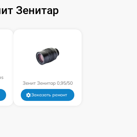
750 р
ит Зенитар
400 р
1300 р
1500 р
800 р
os
Зенит Зенитар 0,95/50
400 р
Заказать ремонт
1300 р
500 р