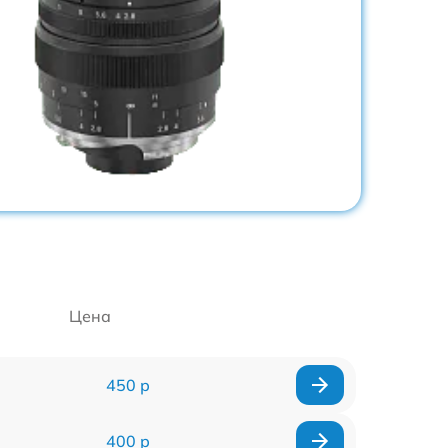
Цена
450 р
400 р