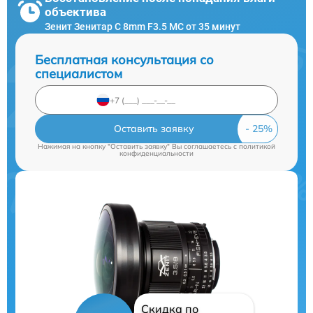
объектива
Зенит Зенитар C 8mm F3.5 МС от 35 минут
Бесплатная консультация со
специалистом
Оставить заявку
Нажимая на кнопку "Оставить заявку" Вы соглашаетесь c
политикой
конфиденциальности
Скидка по