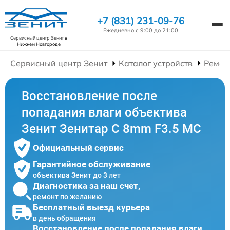
+7 (831) 231-09-76
Ежедневно с 9:00 до 21:00
Сервисный центр Зенит
в
Нижнем Новгороде
Сервисный центр Зенит
Каталог устройств
Ремон
Восстановление после
попадания влаги объектива
Зенит Зенитар C 8mm F3.5 МС
Официальный сервис
Гарантийное обслуживание
объектива Зенит до 3 лет
Диагностика за наш счет,
ремонт по желанию
Бесплатный выезд курьера
в день обращения
Восстановление после попадания влаги