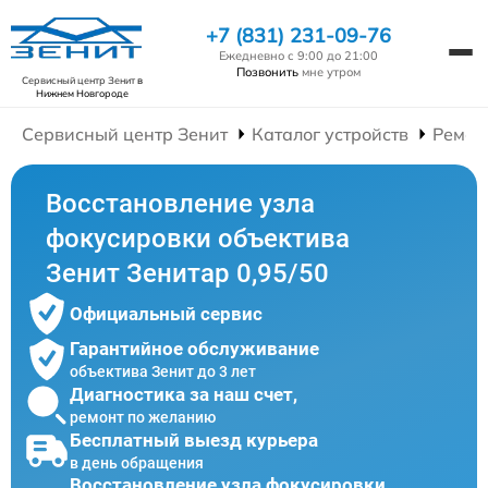
+7 (831) 231-09-76
Ежедневно с 9:00 до 21:00
Позвонить
мне утром
Сервисный центр Зенит
в
Нижнем Новгороде
Сервисный центр Зенит
Каталог устройств
Ремон
Восстановление узла
фокусировки объектива
Зенит Зенитар 0,95/50
Официальный сервис
Гарантийное обслуживание
объектива Зенит до 3 лет
Диагностика за наш счет,
ремонт по желанию
Бесплатный выезд курьера
в день обращения
Восстановление узла фокусировки