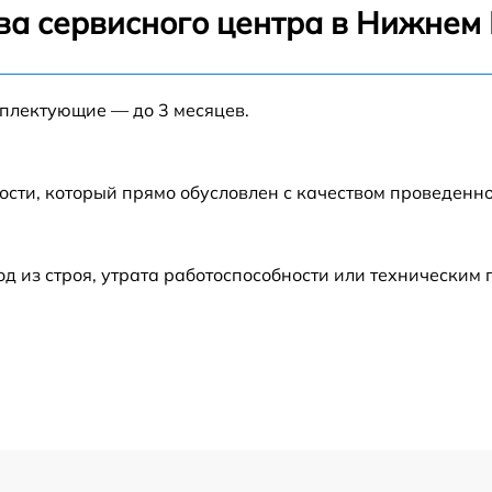
от 60 мин
ва сервисного центра в Нижнем
от 60 мин
мплектующие — до 3 месяцев.
от 60 мин
от 60 мин
ости, который прямо обусловлен с качеством проведенн
от 60 мин
 из строя, утрата работоспособности или техническим
от 60 мин
от 60 мин
от 60 мин