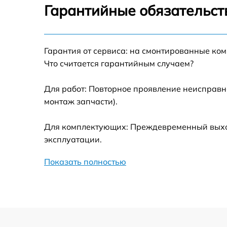
Устранение механических повреждений
Гарантийные обязательст
Замена переходных шлейфов
Гарантия от сервиса: на смонтированные ко
Ремонт узла автофокуса
Что считается гарантийным случаем?
Замена электронной платы
Для работ: Повторное проявление неисправн
монтаж запчасти).
Замена узла диафрагмы
Для комплектующих: Преждевременный выход
эксплуатации.
Замена мотора
Показать полностью
Настройка автофокуса
Замена корпуса