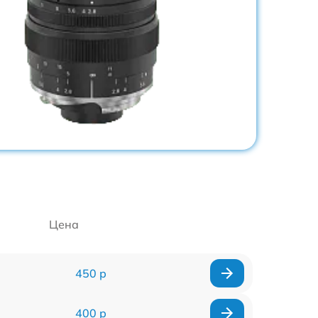
Цена
450 р
400 р