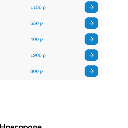
1150 р
550 р
400 р
1900 р
800 р
600 р
900 р
900 р
 Новгороде