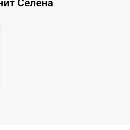
нит Селена
400 р
1300 р
1500 р
800 р
400 р
1300 р
500 р
700 р