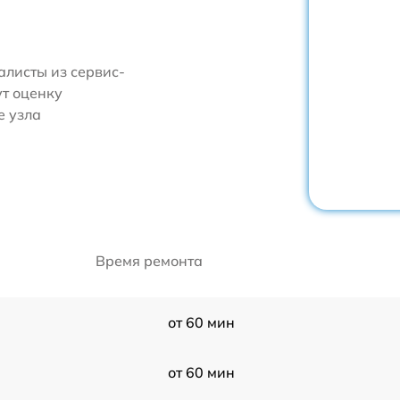
алисты из сервис-
т оценку
е узла
Время ремонта
от 60 мин
от 60 мин