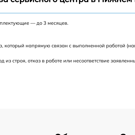
от 60 мин
мплектующие — до 3 месяцев.
от 60 мин
от 60 мин
а, который напрямую связан с выполненной работой (на
из строя, отказ в работе или несоответствие заявлен
от 60 мин
от 60 мин
от 60 мин
от 60 мин
от 60 мин