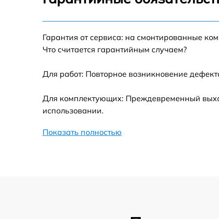
Замена переходных шлейфов
Гарантия от сервиса: на смонтированные ко
Ремонт узла автофокуса
Что считается гарантийным случаем?
Замена электронной платы
Для работ: Повторное возникновение дефект
Для комплектующих: Преждевременный выход 
Замена узла диафрагмы
использовании.
Замена мотора
Показать полностью
Настройка автофокуса
Замена корпуса
Обновление ПО