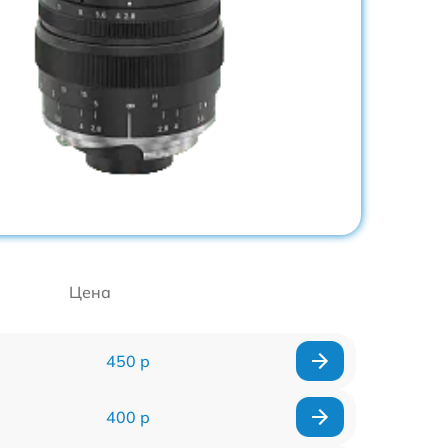
Цена
450 р
400 р