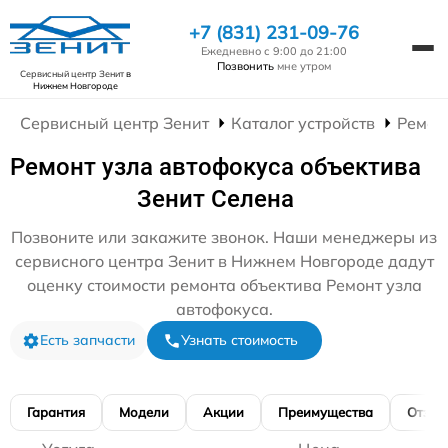
+7 (831) 231-09-76
Ежедневно с 9:00 до 21:00
Позвонить
мне утром
Сервисный центр Зенит
в
Нижнем Новгороде
Сервисный центр Зенит
Каталог устройств
Ремон
Ремонт узла автофокуса объектива
Зенит Селена
Позвоните или закажите звонок. Наши менеджеры из
сервисного центра Зенит в Нижнем Новгороде дадут
оценку стоимости ремонта объектива Ремонт узла
автофокуса.
Есть запчасти
Узнать стоимость
Гарантия
Модели
Акции
Преимущества
Отзы