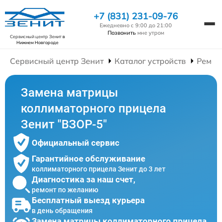
+7 (831) 231-09-76
Ежедневно с 9:00 до 21:00
Позвонить
мне утром
Сервисный центр Зенит
в
Нижнем Новгороде
Сервисный центр Зенит
Каталог устройств
Ремон
Замена матрицы
коллиматорного прицела
Зенит "ВЗОР-5"
Официальный сервис
Гарантийное обслуживание
коллиматорного прицела Зенит до 3 лет
Диагностика за наш счет,
ремонт по желанию
Бесплатный выезд курьера
в день обращения
Замена матрицы коллиматорного прицела