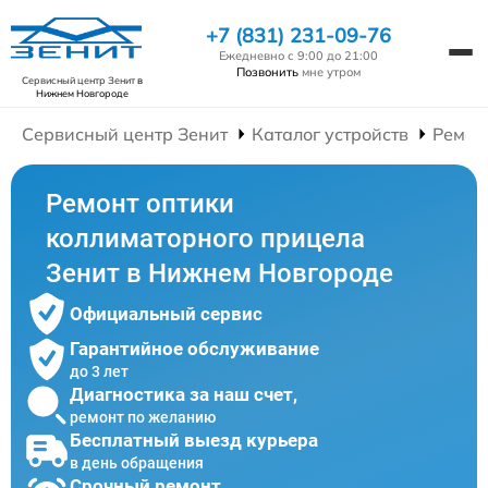
+7 (831) 231-09-76
Ежедневно с 9:00 до 21:00
Позвонить
мне утром
Сервисный центр Зенит
в
Нижнем Новгороде
Сервисный центр Зенит
Каталог устройств
Ремон
Ремонт оптики
коллиматорного прицела
Зенит в Нижнем Новгороде
Официальный сервис
Гарантийное обслуживание
до 3 лет
Диагностика за наш счет,
ремонт по желанию
Бесплатный выезд курьера
в день обращения
Срочный ремонт