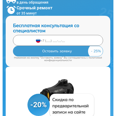
в день обращения
Срочный ремонт
от 35 минут
Бесплатная консультация со
специалистом
Оставить заявку
Нажимая на кнопку "Оставить заявку" Вы соглашаетесь c
политикой
конфиденциальности
Скидка по
-20%
предварительной
записи на сайте