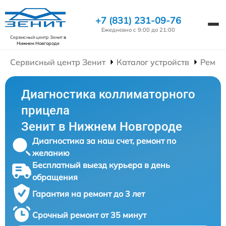
+7 (831) 231-09-76
Ежедневно с 9:00 до 21:00
Сервисный центр Зенит
в
Нижнем Новгороде
Сервисный центр Зенит
Каталог устройств
Ремон
Диагностика коллиматорного
прицела
Зенит в Нижнем Новгороде
Диагностика за наш счет, ремонт по
желанию
Бесплатный выезд курьера в день
обращения
Гарантия на ремонт до 3 лет
Срочный ремонт от 35 минут