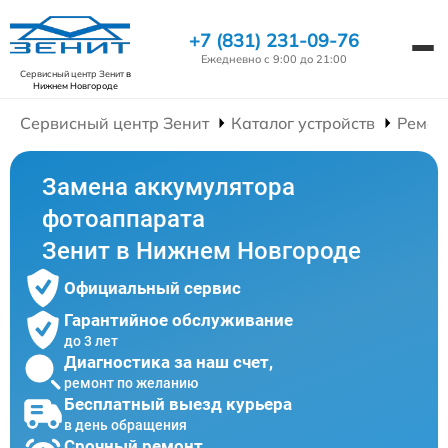
+7 (831) 231-09-76
Ежедневно с 9:00 до 21:00
Сервисный центр Зенит
в
Нижнем Новгороде
Сервисный центр Зенит
Каталог устройств
Ремон
Замена аккумулятора
фотоаппарата
Зенит в Нижнем Новгороде
Официальный сервис
Гарантийное обслуживание
до 3 лет
Диагностика за наш счет,
ремонт по желанию
Бесплатный выезд курьера
в день обращения
Срочный ремонт