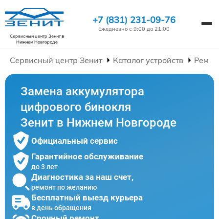
+7 (831) 231-09-76
Ежедневно с 9:00 до 21:00
Сервисный центр Зенит
в
Нижнем Новгороде
Сервисный центр Зенит
Каталог устройств
Ремон
Замена аккумулятора
цифрового бинокля
Зенит в Нижнем Новгороде
Официальный сервис
Гарантийное обслуживание
до 3 лет
Диагностика за наш счет,
ремонт по желанию
Бесплатный выезд курьера
в день обращения
Срочный ремонт