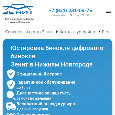
+7 (831) 231-09-76
Ежедневно с 9:00 до 21:00
Сервисный центр Зенит
в
Нижнем Новгороде
Сервисный центр Зенит
Каталог устройств
Ремон
Юстировка бинокля цифрового
бинокля
Зенит в Нижнем Новгороде
Официальный сервис
Гарантийное обслуживание
до 3 лет
Диагностика за наш счет,
ремонт по желанию
Бесплатный выезд курьера
в день обращения
Срочный ремонт