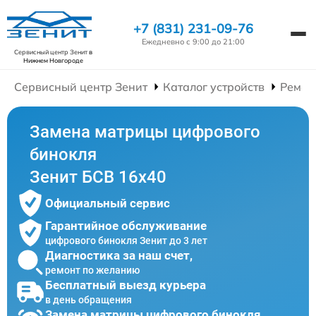
+7 (831) 231-09-76
Ежедневно с 9:00 до 21:00
Сервисный центр Зенит
в
Нижнем Новгороде
Сервисный центр Зенит
Каталог устройств
Ремон
Замена матрицы цифрового
бинокля
Зенит БСВ 16х40
Официальный сервис
Гарантийное обслуживание
цифрового бинокля Зенит до 3 лет
Диагностика за наш счет,
ремонт по желанию
Бесплатный выезд курьера
в день обращения
Замена матрицы цифрового бинокля