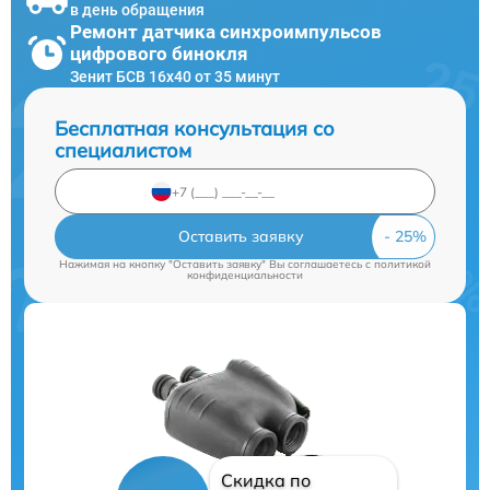
в день обращения
Ремонт датчика синхроимпульсов
цифрового бинокля
Зенит БСВ 16х40 от 35 минут
Бесплатная консультация со
специалистом
Оставить заявку
Нажимая на кнопку "Оставить заявку" Вы соглашаетесь c
политикой
конфиденциальности
Скидка по